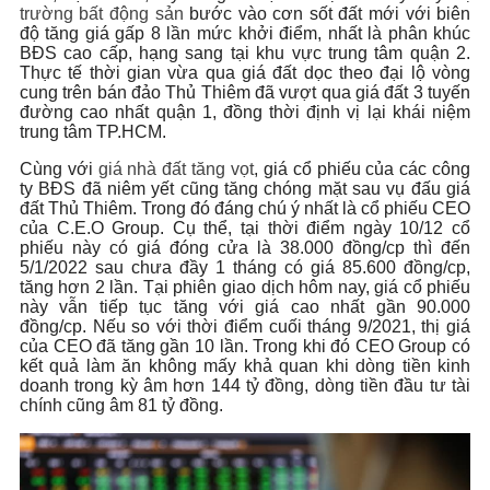
trường bất động sản
bước vào cơn sốt đất mới với biên
độ tăng giá gấp 8 lần mức khởi điểm, nhất là phân khúc
BĐS cao cấp, hạng sang tại khu vực trung tâm quận 2.
Thực tế thời gian vừa qua giá đất dọc theo đại lộ vòng
cung trên bán đảo Thủ Thiêm đã vượt qua giá đất 3 tuyến
đường cao nhất quận 1, đồng thời định vị lại khái niệm
trung tâm TP.HCM.
Cùng với
giá nhà đất tăng vọt
, giá cổ phiếu của các công
ty BĐS đã niêm yết cũng tăng chóng mặt sau vụ đấu giá
đất Thủ Thiêm. Trong đó đáng chú ý nhất là cổ phiếu CEO
của C.E.O Group. Cụ thể, tại thời điểm ngày 10/12 cổ
phiếu này có giá đóng cửa là 38.000 đồng/cp thì đến
5/1/2022 sau chưa đầy 1 tháng có giá 85.600 đồng/cp,
tăng hơn 2 lần. Tại phiên giao dịch hôm nay, giá cổ phiếu
này vẫn tiếp tục tăng với giá cao nhất gần 90.000
đồng/cp. Nếu so với thời điểm cuối tháng 9/2021, thị giá
của CEO đã tăng gần 10 lần. Trong khi đó CEO Group có
kết quả làm ăn không mấy khả quan khi dòng tiền kinh
doanh trong kỳ âm hơn 144 tỷ đồng, dòng tiền đầu tư tài
chính cũng âm 81 tỷ đồng.