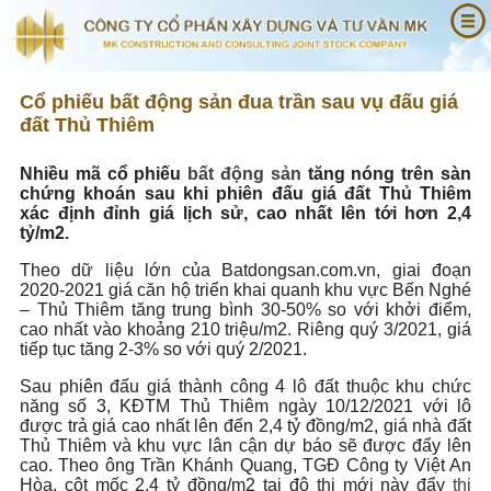
Cổ phiếu bất động sản đua trần sau vụ đấu giá
đất Thủ Thiêm
Nhiều mã cổ phiếu
bất động sản
tăng nóng trên sàn
chứng khoán sau khi phiên đấu giá đất Thủ Thiêm
xác định đỉnh giá lịch sử, cao nhất lên tới hơn 2,4
tỷ/m2.
Theo dữ liệu lớn của Batdongsan.com.vn, giai đoạn
2020-2021 giá căn hộ triển khai quanh khu vực Bến Nghé
– Thủ Thiêm tăng trung bình 30-50% so với khởi điểm,
cao nhất vào khoảng 210 triệu/m2. Riêng quý 3/2021, giá
tiếp tục tăng 2-3% so với quý 2/2021.
Sau phiên đấu giá thành công 4 lô đất thuộc khu chức
năng số 3, KĐTM Thủ Thiêm ngày 10/12/2021 với lô
được trả giá cao nhất lên đến 2,4 tỷ đồng/m2, giá nhà đất
Thủ Thiêm và khu vực lân cận dự báo sẽ được đẩy lên
cao. Theo ông Trần Khánh Quang, TGĐ Công ty Việt An
Hòa, cột mốc 2,4 tỷ đồng/m2 tại đô thị mới này đẩy
thị