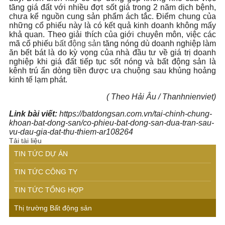
tăng giá đất với nhiều đợt sốt giá trong 2 năm dịch bệnh,
chưa kể nguồn cung sản phẩm ách tắc. Điểm chung của
những cổ phiếu này là có kết quả kinh doanh không mấy
khả quan. Theo giải thích của giới chuyên môn, việc các
mã cổ phiếu
bất động sản
tăng nóng dù doanh nghiệp làm
ăn bết bát là do kỳ vọng của nhà đầu tư về giá trị doanh
nghiệp khi giá đất tiếp tục sốt nóng và bất động sản là
kênh trú ẩn dòng tiền được ưa chuộng sau khủng hoảng
kinh tế lạm phát.
( Theo Hải Âu / Thanhnienviet)
Link bài viết:
https://batdongsan.com.vn/tai-chinh-chung-
khoan-bat-dong-san/co-phieu-bat-dong-san-dua-tran-sau-
vu-dau-gia-dat-thu-thiem-ar108264
Tải tài liệu
TIN TỨC DỰ ÁN
TIN TỨC CÔNG TY
TIN TỨC TỔNG HỢP
Thị trường Bất động sản