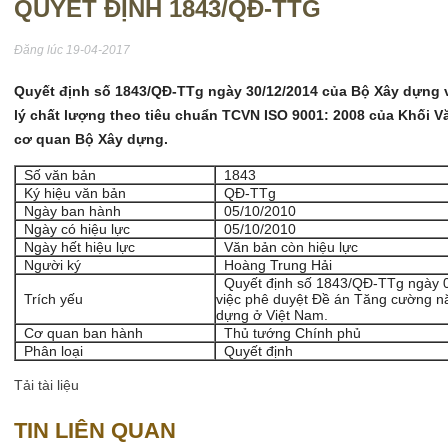
QUYẾT ĐỊNH 1843/QĐ-TTG
Đăng lúc 19-04-2017
Quyết định số 1843/QĐ-TTg ngày 30/12/2014 của Bộ Xây dựng v
lý chất lượng theo tiêu chuẩn TCVN ISO 9001: 2008 của Khối 
cơ quan Bộ Xây dựng.
Số văn bản
1843
Ký hiệu văn bản
QĐ-TTg
Ngày ban hành
05/10/2010
Ngày có hiệu lực
05/10/2010
Ngày hết hiệu lực
Văn bản còn hiệu lực
Người ký
Hoàng Trung Hải
Quyết định số 1843/QĐ-TTg ngày 0
Trích yếu
việc phê duyệt Đề án Tăng cường nă
dựng ở Việt Nam.
Cơ quan ban hành
Thủ tướng Chính phủ
Phân loại
Quyết định
Tải tài liệu
TIN LIÊN QUAN