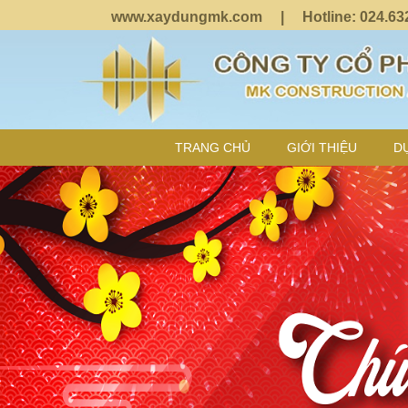
www.xaydungmk.com
| Hotline: 024.632.8
Chọn ngôn ngữ
TRANG CHỦ
GIỚI THIỆU
D