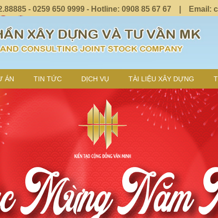
8885 - 0259 650 9999 - Hotline: 0908 85 67 67 | Email: c
Ự ÁN
TIN TỨC
DỊCH VỤ
TÀI LIỆU XÂY DỰNG
T