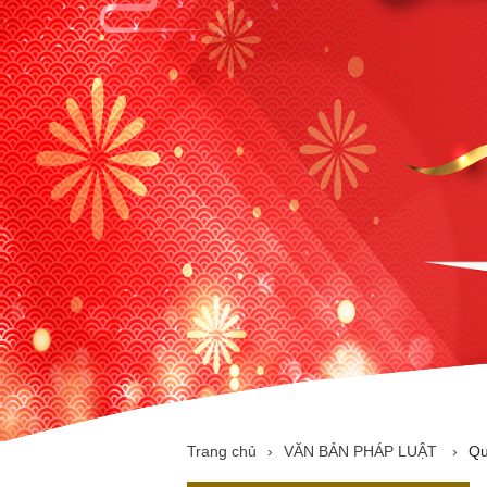
Trang chủ
›
VĂN BẢN PHÁP LUẬT
›
Qu