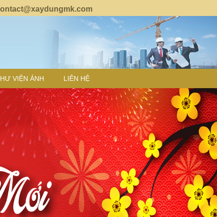
ontact
@xaydungmk.com
HƯ VIỆN ẢNH
LIÊN HỆ