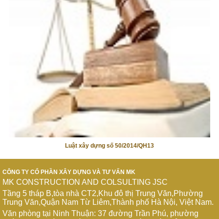
Luật xây dựng số 50/2014/QH13
CÔNG TY CỔ PHẦN XÂY DỰNG VÀ TƯ VẤN MK
MK CONSTRUCTION AND COLSULTING JSC
Tầng 5 tháp B,tòa nhà CT2,Khu đô thị Trung Văn,Phường
Trung Văn,Quận Nam Từ Liêm,Thành phố Hà Nội, Việt Nam.
Văn phòng tại Ninh Thuận: 37 đường Trần Phú, phường