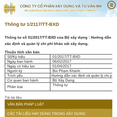
Thông tư 1/2117/TT-BXD
Thông tư số 01/2017/TT-BXD của Bộ xây dựng : Hướng dẫn
xác định và quản lý chi phí khảo sát xây dựng.
Thuộc tính văn bản
Số/Ký hiệu
01/2017/TT-BXD
Ngày ban hành
06/02/2017
Ngày có hiệu lực
01/04/2017
Người ký
Bùi Phạm Khánh
Trích yếu
Hướng dẫn xác định và quản lý chi phí 
Cơ quan ban hành
Bộ Xây Dựng
Thông tư
Phân loại
Tải tài liệu
VĂN BẢN PHÁP LUẬT
CÁC TÀI LIỆU HAY DÙNG TRONG XÂY DỰNG