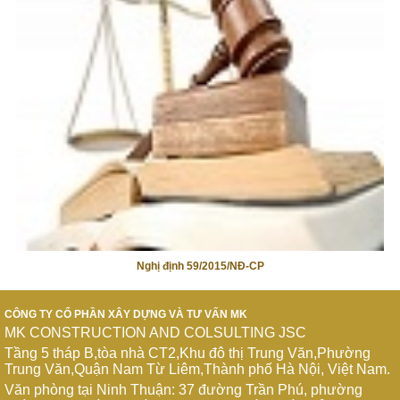
Nghị định 59/2015/NĐ-CP
CÔNG TY CỔ PHẦN XÂY DỰNG VÀ TƯ VẤN MK
MK CONSTRUCTION AND COLSULTING JSC
Tầng 5 tháp B,tòa nhà CT2,Khu đô thị Trung Văn,Phường
Trung Văn,Quận Nam Từ Liêm,Thành phố Hà Nội, Việt Nam.
Văn phòng tại Ninh Thuận: 37 đường Trần Phú, phường